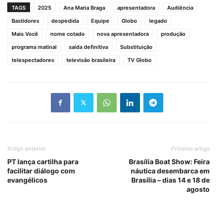
TAGS
2025
Ana Maria Braga
apresentadora
Audiência
Bastidores
despedida
Equipe
Globo
legado
Mais Você
nome cotado
nova apresentadora
produção
programa matinal
saída definitiva
Substituição
telespectadores
televisão brasileira
TV Globo
Artigo anterior
Próximo artigo
PT lança cartilha para
Brasília Boat Show: Feira
facilitar diálogo com
náutica desembarca em
evangélicos
Brasília – dias 14 e 18 de
agosto