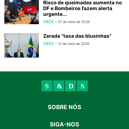
Risco de queimadas aumenta no
DF e Bombeiros fazem alerta
urgente...
S&DS
-
31 de maio de 2026
Zerada “taxa das blusinhas”
S&DS
-
12 de maio de 2026
SOBRE NÓS
SIGA-NOS