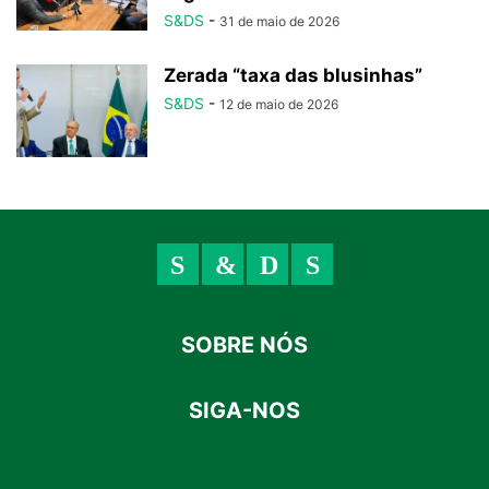
S&DS
-
31 de maio de 2026
Zerada “taxa das blusinhas”
S&DS
-
12 de maio de 2026
SOBRE NÓS
SIGA-NOS