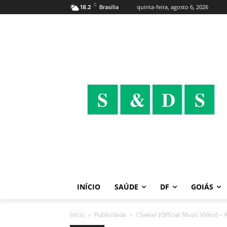
C
quinta-feira, agosto 6, 2026
18.2
Brasília
INÍCIO
SAÚDE
DF
GOIÁS
Início
Publicidade
I Swear (Official Music Video) – 