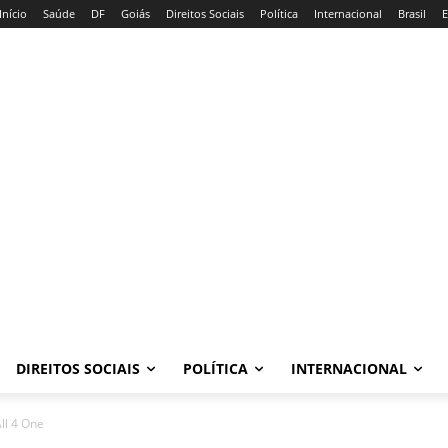
Início
Saúde
DF
Goiás
Direitos Sociais
Política
Internacional
Brasil
E
DIREITOS SOCIAIS
POLÍTICA
INTERNACIONAL
All 4 One