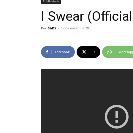
Publicidade
I Swear (Officia
Por
S&DS
-
17 de março de 2013
Facebook
X
WhatsAp