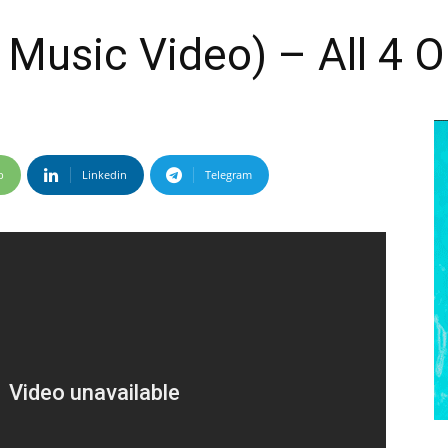
l Music Video) – All 4 
p
Linkedin
Telegram