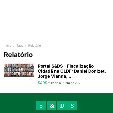
Início
Tags
Relatório
Relatório
Portal S&DS – Fiscalização
Cidadã na CLDF: Daniel Donizet,
Jorge Vianna,...
S&DS
-
12 de outubro de 2023