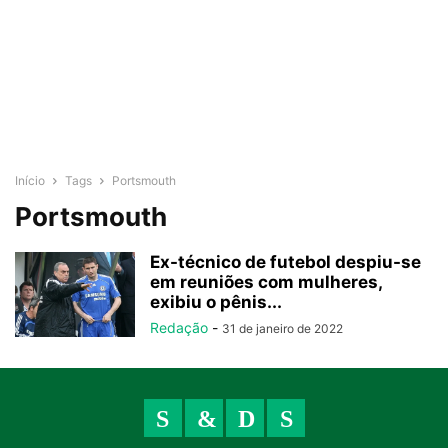
Início
Tags
Portsmouth
Portsmouth
Ex-técnico de futebol despiu-se
em reuniões com mulheres,
exibiu o pênis...
Redação
-
31 de janeiro de 2022