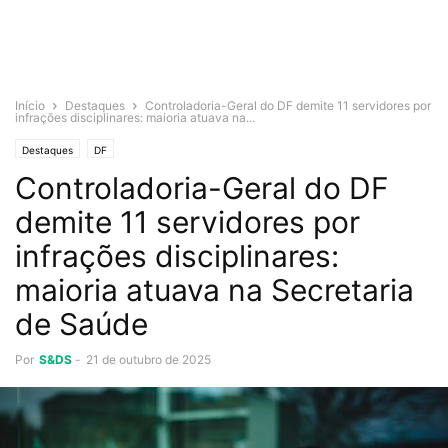
Início
Destaques
Controladoria-Geral do DF demite 11 servidores por
infrações disciplinares: maioria atuava na...
Destaques
DF
Controladoria-Geral do DF
demite 11 servidores por
infrações disciplinares:
maioria atuava na Secretaria
de Saúde
Por
S&DS
-
21 de outubro de 2025