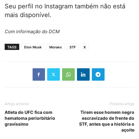
Seu perfil no Instagram também não está
mais disponível.
Com informação do DCM
TAGS
Elon Musk
Moraes
STF
X
Artigo anterior
Próximo artigo
Atleta do UFC fica com
Tirem esse homem negro
hematoma periorbitário
escravizado de frente do
gravíssimo
STF, antes que a história o
açoite