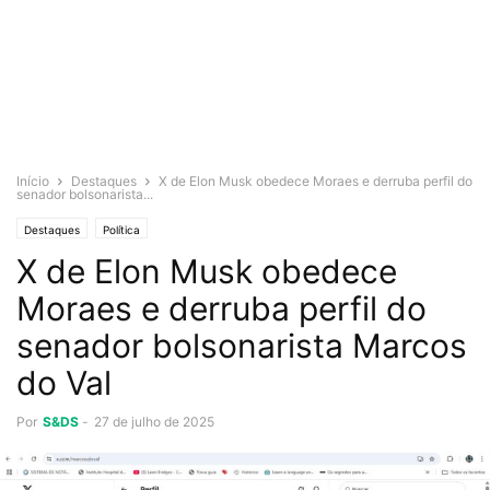
Início
Destaques
X de Elon Musk obedece Moraes e derruba perfil do
senador bolsonarista...
Destaques
Política
X de Elon Musk obedece
Moraes e derruba perfil do
senador bolsonarista Marcos
do Val
Por
S&DS
-
27 de julho de 2025