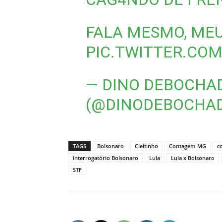
FALA MESMO, MEU
PIC.TWITTER.COM
— DINO DEBOCHA
(@DINODEBOCHA
TAGS
Bolsonaro
Cleitinho
Contagem MG
c
interrogatório Bolsonaro
Lula
Lula x Bolsonaro
STF