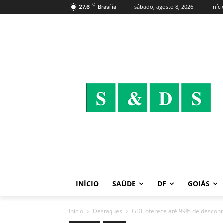
C
sábado, agosto 8, 2026
Iníci
27.6
Brasília
INÍCIO
SAÚDE
DF
GOIÁS
Início
Destaques
GDF oferece até 99% de desconto 