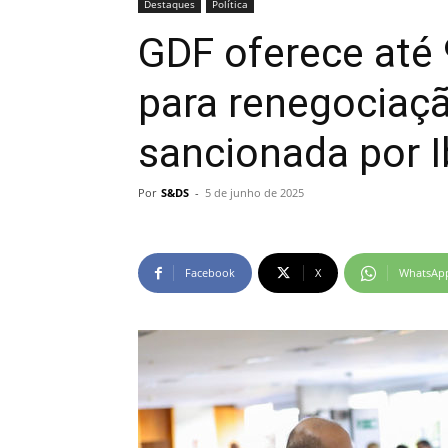
Destaques
Política
GDF oferece até
para renegociaçã
sancionada por 
Por
S&DS
-
5 de junho de 2025
Facebook
X
WhatsAp