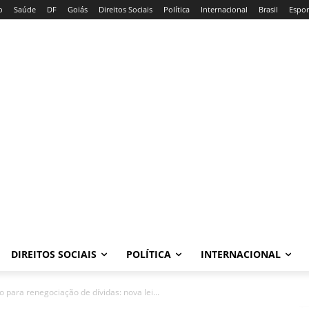
o
Saúde
DF
Goiás
Direitos Sociais
Política
Internacional
Brasil
Espor
DIREITOS SOCIAIS
POLÍTICA
INTERNACIONAL
para renegociação de dívidas: nova lei...