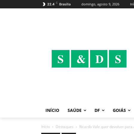
C
domingo, agosto 9, 2026
In
22.4
Brasília
INÍCIO
SAÚDE
DF
GOIÁS
Início
Destaques
Ricardo Vale quer devolver para