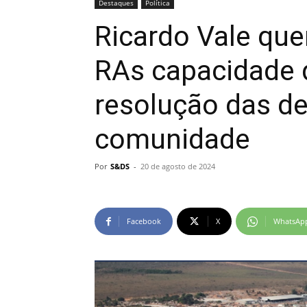
Destaques
Política
Ricardo Vale que
RAs capacidade 
resolução das d
comunidade
Por
S&DS
-
20 de agosto de 2024
Facebook
X
WhatsAp