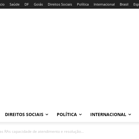
ício
Saúde
DF
Goiás
Direitos Sociais
Política
Internacional
Brasil
Esp
DIREITOS SOCIAIS
POLÍTICA
INTERNACIONAL
 as RAs capacidade de atendimento e resolução...