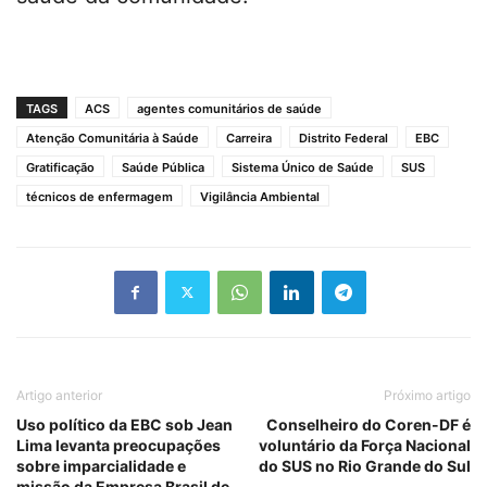
TAGS
ACS
agentes comunitários de saúde
Atenção Comunitária à Saúde
Carreira
Distrito Federal
EBC
Gratificação
Saúde Pública
Sistema Único de Saúde
SUS
técnicos de enfermagem
Vigilância Ambiental
Artigo anterior
Próximo artigo
Uso político da EBC sob Jean
Conselheiro do Coren-DF é
Lima levanta preocupações
voluntário da Força Nacional
sobre imparcialidade e
do SUS no Rio Grande do Sul
missão da Empresa Brasil de