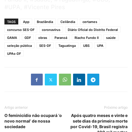
#UPA, #Vicente Pires
TAGS
App
Brazlândia
Ceilândia
certames
concurso SES-DF
coronavírus
Diário Oficial do Distrito Federal
GAMA
GDF
obras
Paranoá
Riacho Fundo II
saúde
seleção pública
SES-DF
Taguatinga
UBS
UPA
UPAs-DF
Artigo anterior
Próximo artigo
O feminicídio não ocupará ‘o
Após quatro meses e vinte e
novo normal’ de nossa
sete dias da primeira morte
sociedade
por Covid-19, Brasil registra