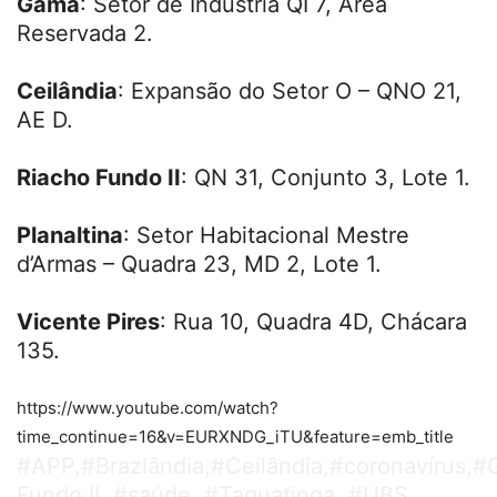
Gama
: Setor de Indústria QI 7, Área
Reservada 2.
Ceilândia
: Expansão do Setor O – QNO 21,
AE D.
Riacho Fundo II
: QN 31, Conjunto 3, Lote 1.
Planaltina
: Setor Habitacional Mestre
d’Armas – Quadra 23, MD 2, Lote 1.
Vicente Pires
: Rua 10, Quadra 4D, Chácara
135.
https://www.youtube.com/watch?
time_continue=16&v=EURXNDG_iTU&feature=emb_title
#APP,#Brazlândia,#Ceilândia,#coronavírus,
Fundo II, #saúde, #Taguatinga, #UBS,