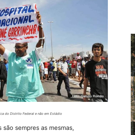
ca do Distrito Federal e não em Estádio
as são sempres as mesmas,