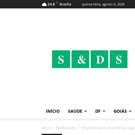
C
quinta-feira, agosto 6, 2026
24.8
Brasília
INÍCIO
SAÚDE
DF
GOIÁS
Início
Publicidade
Vergonha para os prefeitos e go