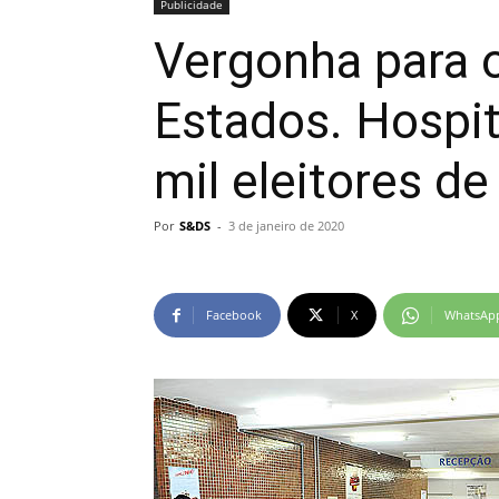
Publicidade
Vergonha para o
Estados. Hospi
mil eleitores d
Por
S&DS
-
3 de janeiro de 2020
Facebook
X
WhatsAp