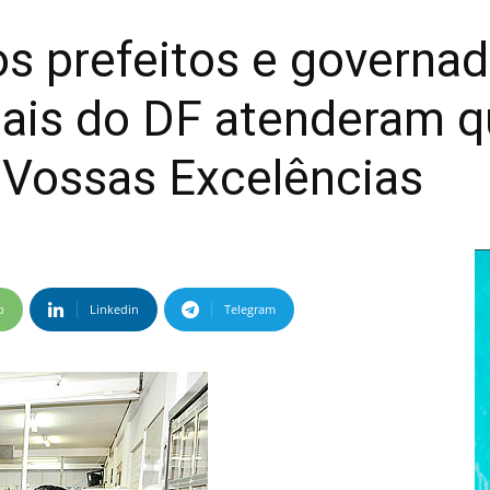
s prefeitos e governad
tais do DF atenderam q
e Vossas Excelências
p
Linkedin
Telegram