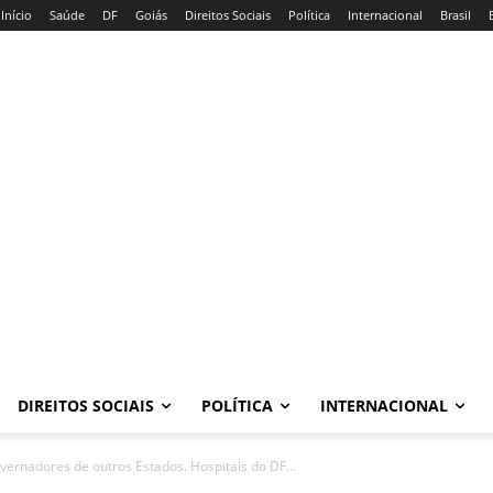
Início
Saúde
DF
Goiás
Direitos Sociais
Política
Internacional
Brasil
DIREITOS SOCIAIS
POLÍTICA
INTERNACIONAL
vernadores de outros Estados. Hospitais do DF...