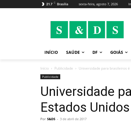
C
sexta-feira, agosto 7, 2026
I
21.7
Brasília
INÍCIO
SAÚDE
DF
GOIÁS
Início
Publicidade
Universidade para brasileiros 
Publicidade
Universidade pa
Estados Unidos
Por
S&DS
-
3 de abril de 2017