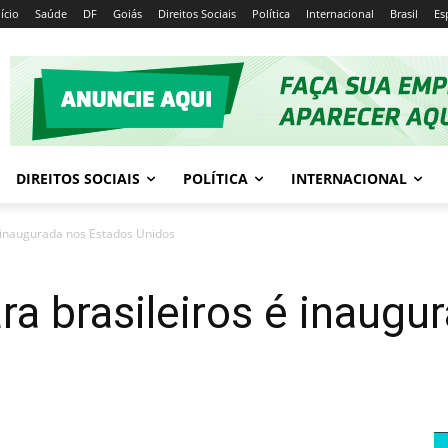
nício
Saúde
DF
Goiás
Direitos Sociais
Política
Internacional
Brasil
Es
DIREITOS SOCIAIS
POLÍTICA
INTERNACIONAL
é inaugurada nos Estados Unidos
ra brasileiros é inaugu