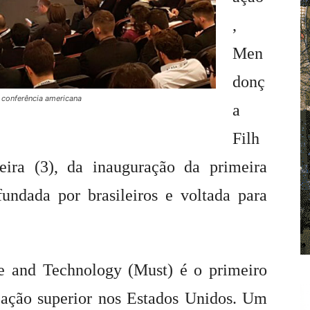
,
Men
donç
e conferência americana
a
Filh
feira (3), da inauguração da primeira
fundada por brasileiros e voltada para
e and Technology (Must) é o primeiro
cação superior nos Estados Unidos. Um