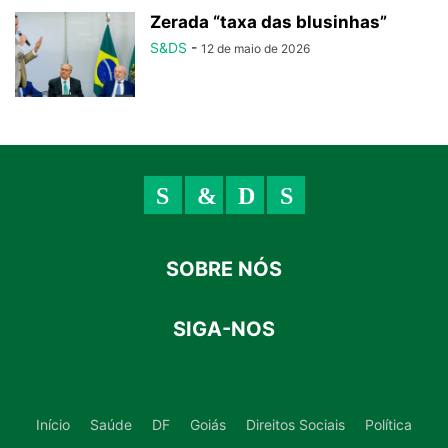
Zerada “taxa das blusinhas”
S&DS
-
12 de maio de 2026
SOBRE NÓS
SIGA-NOS
Início
Saúde
DF
Goiás
Direitos Sociais
Política