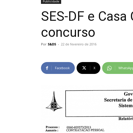
Publicidade
SES-DF e Casa 
concurso
Por
S&DS
-
22 de fevereiro de 2016
Facebook
X
WhatsAp