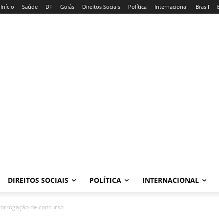
Início
Saúde
DF
Goiás
Direitos Sociais
Política
Internacional
Brasil
DIREITOS SOCIAIS
POLÍTICA
INTERNACIONAL
rorrogação de concurso