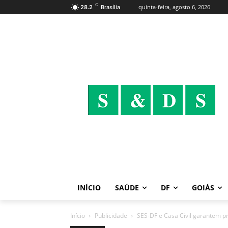
C
quinta-feira, agosto 6, 2026
28.2
Brasília
INÍCIO
SAÚDE
DF
GOIÁS
Início
Publicidade
SES-DF e Casa Civil garantem p