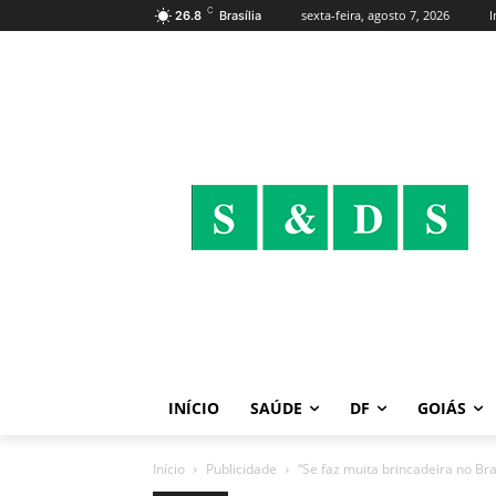
C
sexta-feira, agosto 7, 2026
I
26.8
Brasília
INÍCIO
SAÚDE
DF
GOIÁS
Início
Publicidade
“Se faz muita brincadeira no Bra