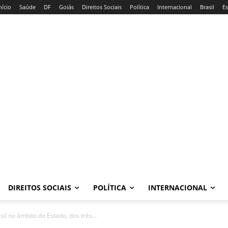
nício
Saúde
DF
Goiás
Direitos Sociais
Política
Internacional
Brasil
E
DIREITOS SOCIAIS
POLÍTICA
INTERNACIONAL
sil no âmbito do Estado, dos três...