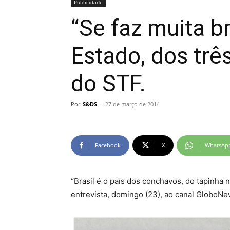
Publicidade
“Se faz muita b
Estado, dos trê
do STF.
Por
S&DS
-
27 de março de 2014
Facebook
X
WhatsAp
“Brasil é o país dos conchavos, do tapinha 
entrevista, domingo (23), ao canal GloboNe