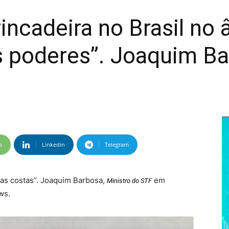
rincadeira no Brasil no
s poderes”. Joaquim Ba
p
Linkedin
Telegram
nas costas”. Joaquim Barbosa,
em
Ministro do STF
ws.