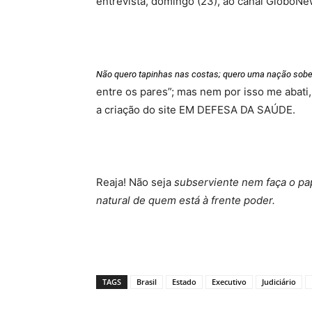
entrevista, domingo (23), ao canal GloboNe
Não quero tapinhas nas costas; quero uma nação sobe
entre os pares”; mas nem por isso me abati
a criação do site EM DEFESA DA SAÚDE.
Reaja! Não seja
subserviente nem faça o pa
natural de quem está à frente poder.
TAGS
Brasil
Estado
Executivo
Judiciário