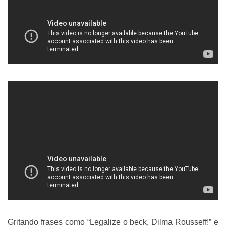
Gritando frases como “Legalize o beck, Dilma Rousseff!” e