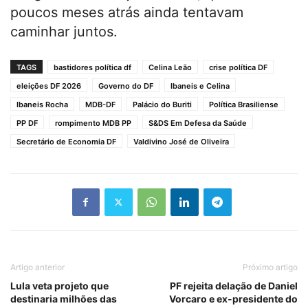
poucos meses atrás ainda tentavam
caminhar juntos.
TAGS
bastidores política df
Celina Leão
crise política DF
eleições DF 2026
Governo do DF
Ibaneis e Celina
Ibaneis Rocha
MDB-DF
Palácio do Buriti
Política Brasiliense
PP DF
rompimento MDB PP
S&DS Em Defesa da Saúde
Secretário de Economia DF
Valdivino José de Oliveira
Artigo anterior
Próximo artigo
Lula veta projeto que
PF rejeita delação de Daniel
destinaria milhões das
Vorcaro e ex-presidente do