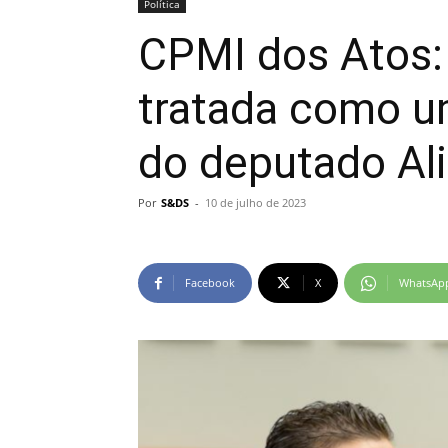
Política
CPMI dos Atos:
tratada como u
do deputado Al
Por
S&DS
-
10 de julho de 2023
Facebook
X
WhatsAp