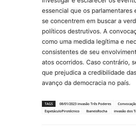
investigar e esclarecer os event
essencial que os parlamentares 
se concentrem em buscar a verd
políticos destrutivos. A convoca
como uma medida legítima e nece
consistentes de seu envolvimen
atos ocorridos. Caso contrário,
que prejudica a credibilidade das
avanço da democracia no país.
TAGS
08/01/2023 invasão Três Poderes
Convocação
EspetáculoPirotécnico
IbaneisRocha
invasão dos T