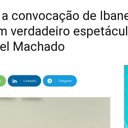
 a convocação de Ibane
m verdadeiro espetácul
iel Machado
p
Linkedin
Telegram