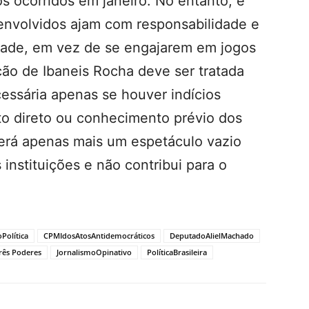
os ocorridos em janeiro. No entanto, é
envolvidos ajam com responsabilidade e
ade, em vez de se engajarem em jogos
ção de Ibaneis Rocha deve ser tratada
ssária apenas se houver indícios
to direto ou conhecimento prévio dos
 será apenas mais um espetáculo vazio
 instituições e não contribui para o
Política
CPMIdosAtosAntidemocráticos
DeputadoAlielMachado
rês Poderes
JornalismoOpinativo
PolíticaBrasileira