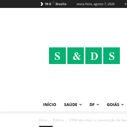
C
sexta-feira, agosto 7, 2026
I
19.9
Brasília
INÍCIO
SAÚDE
DF
GOIÁS
Início
Política
CPMI dos Atos: a convocação de Iban