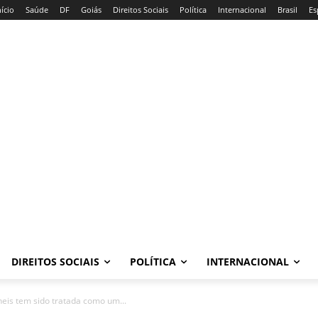
nício
Saúde
DF
Goiás
Direitos Sociais
Política
Internacional
Brasil
Es
DIREITOS SOCIAIS
POLÍTICA
INTERNACIONAL
eis tem sido tratada como um...