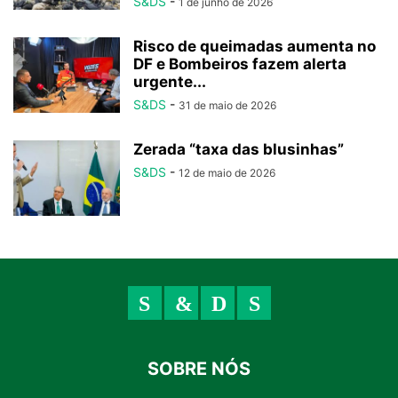
S&DS
-
1 de junho de 2026
Risco de queimadas aumenta no
DF e Bombeiros fazem alerta
urgente...
S&DS
-
31 de maio de 2026
Zerada “taxa das blusinhas”
S&DS
-
12 de maio de 2026
SOBRE NÓS