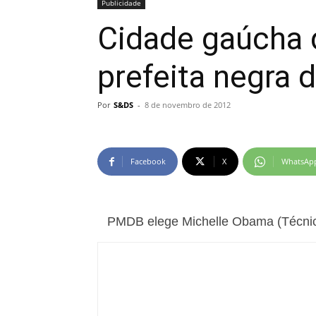
Publicidade
Cidade gaúcha 
prefeita negra 
Por
S&DS
-
8 de novembro de 2012
Facebook
X
WhatsAp
PMDB elege Michelle Obama (Técnic