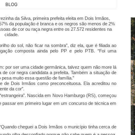
BLOG
ezinha da Silva, primeira prefeita eleita em Dois Irmãos,
,57% da população é branca e os negros são menos de 2%
soas de cor ou raça negra entre os 27.572 residentes na
cidade.
brilho do sol, não ficar na sombra”, diz ela, que é filiada ao
igação composta ainda pelo PP e pelo PTB. “Foi uma
 um: por ser uma cidade germânica, talvez quem não more lá
oa de cor negra candidata a prefeita. Também a situação de
o pesa muito essa questão de família.”
e de Dois Irmãos como preconceituosa. Ela acreditou no
nte da cor”.
ma “estrangeira”. Nascida em Novo Hamburgo (RS), começou
e passar em primeiro lugar em um concurso de técnica em
“Quando cheguei a Dois Irmãos o município tinha cerca de
mundo olha desconfiado porque não sabe quem é a pessoa.