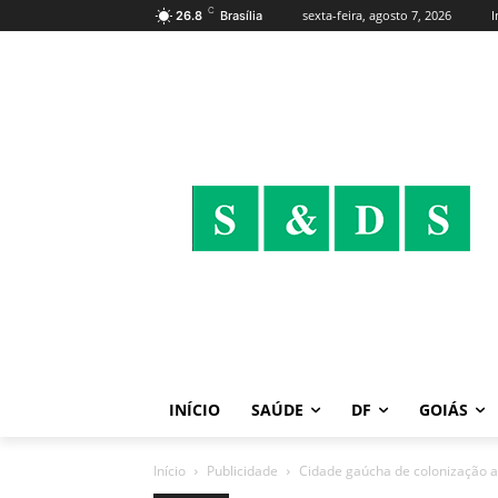
C
sexta-feira, agosto 7, 2026
I
26.8
Brasília
INÍCIO
SAÚDE
DF
GOIÁS
Início
Publicidade
Cidade gaúcha de colonização a