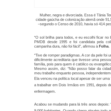
Mulher, negra e divorciada. Essa é Tânia Ter
cidade gaúcha de colonização alemã onde 91
–segundo o Censo de 2010, havia só 414 pes
“O sol brilha para todos, e eu escolhi ficar no 
PMDB desde 1995 e foi candidata pela col
campanha dura, não foi fácil”, afirmou à
Folha
.
“Tive de romper paradigmas. A cor da pele foi
dificilmente acreditaria que tivesse uma pess
família, pois para quem é católico ou evangélic
Mesmo assim, diz: “Não posso falar da cidad
meu trabalho enquanto pessoa, independenteme
Ela venceu na política local apesar de ser u
a trabalhar em Dois Irmãos em 1991, depois d
enfermagem.
Acabou se mudando para lá três anos depois: 
9.000 habitantes. Quando chega alguém todo 