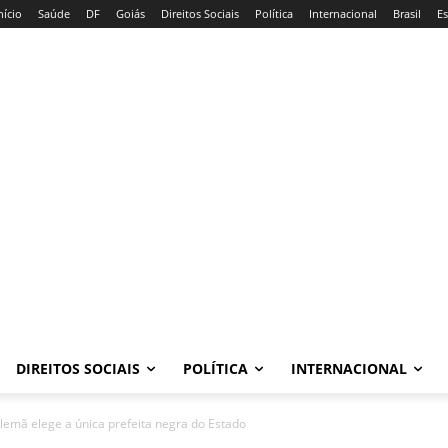
nício
Saúde
DF
Goiás
Direitos Sociais
Política
Internacional
Brasil
E
DIREITOS SOCIAIS
POLÍTICA
INTERNACIONAL
lemã elege a única prefeita negra do Estado