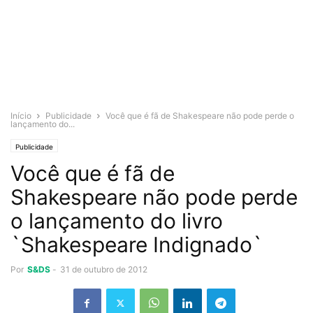
Início
Publicidade
Você que é fã de Shakespeare não pode perde o
lançamento do...
Publicidade
Você que é fã de
Shakespeare não pode perde
o lançamento do livro
`Shakespeare Indignado`
Por
S&DS
-
31 de outubro de 2012