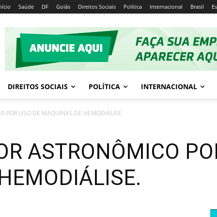
nício
Saúde
DF
Goiás
Direitos Sociais
Política
Internacional
Brasil
E
DIREITOS SOCIAIS
POLÍTICA
INTERNACIONAL
O POR USO DE MÁQUINAS DE HEMODIÁLISE.
OR ASTRONÔMICO PO
HEMODIÁLISE.