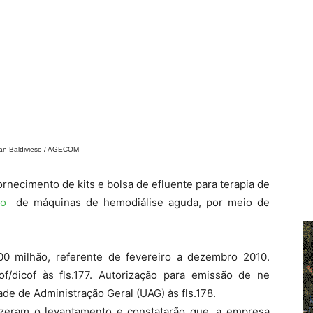
van Baldivieso / AGECOM
rnecimento de kits e bolsa de efluente para terapia de
to
de máquinas de hemodiálise aguda, por meio de
00 milhão, referente de fevereiro a dezembro 2010.
f/dicof às fls.177. Autorização para emissão de ne
e de Administração Geral (UAG) às fls.178.
izeram o levantamento e constatarão que, a empresa