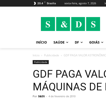
C
sexta-feira, agosto 7, 2026
I
20.4
Brasília
INÍCIO
SAÚDE
DF
GOIÁS
Início
Publicidade
GDF PAGA VALOR ASTRONÔMIC
Publicidade
GDF PAGA VAL
MÁQUINAS DE 
Por
S&DS
-
4 de fevereiro de 2010