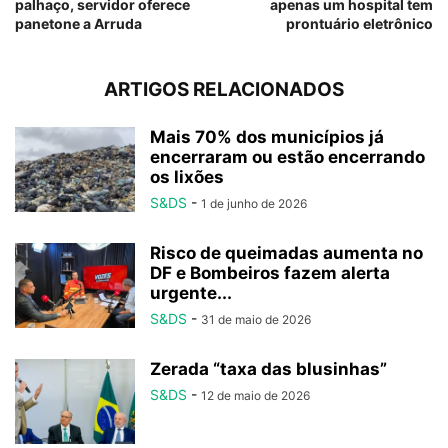
palhaço, servidor oferece
apenas um hospital tem
panetone a Arruda
prontuário eletrônico
ARTIGOS RELACIONADOS
Mais 70% dos municípios já
encerraram ou estão encerrando
os lixões
S&DS
-
1 de junho de 2026
Risco de queimadas aumenta no
DF e Bombeiros fazem alerta
urgente...
S&DS
-
31 de maio de 2026
Zerada “taxa das blusinhas”
S&DS
-
12 de maio de 2026