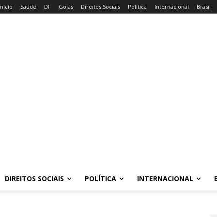
Início
Saúde
DF
Goiás
Direitos Sociais
Política
Internacional
Brasil
DIREITOS SOCIAIS
POLÍTICA
INTERNACIONAL