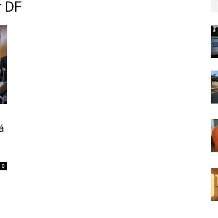
r DF
á
0