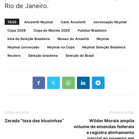
Rio de Janeiro
.
TAGS
Ancelotti Neymar
Carlo Ancelotti
convocação Neymar
Copa 2026
Copa do Mundo 2026
Futebol Brasileiro
lista da Seleção Brasileira
Museu do Amanhã
Neymar
Neymar convocado
Neymar na Copa
Neymar Seleção Brasileira
Reuters
Seleção brasileira
Seleção do Brasil
Artigo anterior
Próximo artigo
Zerada “taxa das blusinhas”
Wilder Morais amplia
volume de emendas federais
e registra alinhamento
parcial ao governo em