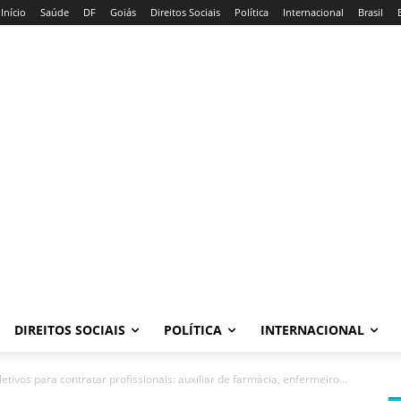
Início
Saúde
DF
Goiás
Direitos Sociais
Política
Internacional
Brasil
DIREITOS SOCIAIS
POLÍTICA
INTERNACIONAL
ivos para contratar profissionais: auxiliar de farmácia, enfermeiro...