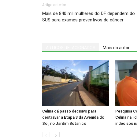
Artigo anterior
Mais de 840 mil mulheres do DF dependem do
SUS para exames preventivos de câncer
ARTIGOS RELACIONADOS
Mais do autor
Celina dá passo decisivo para
Pesquisa Co
destravar a Etapa 3 da Avenida do
Celina na li
Sol, no Jardim Botânico
indecisos 