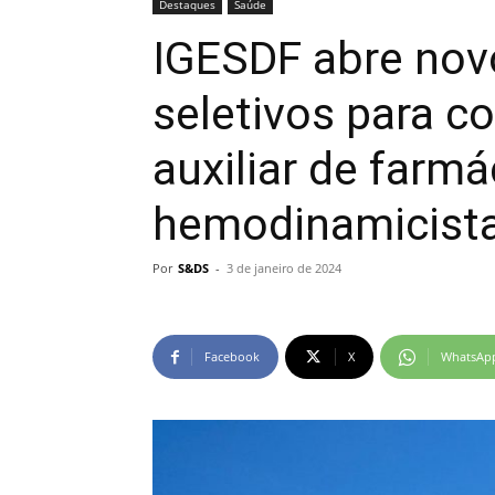
Destaques
Saúde
IGESDF abre nov
seletivos para co
auxiliar de farmá
hemodinamicist
Por
S&DS
-
3 de janeiro de 2024
Facebook
X
WhatsAp