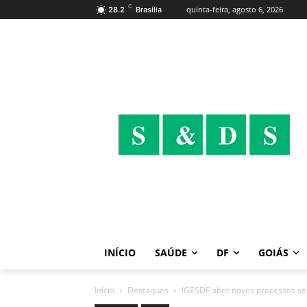
C
quinta-feira, agosto 6, 2026
28.2
Brasília
INÍCIO
SAÚDE
DF
GOIÁS
Início
Destaques
IGESDF abre novos processos selet