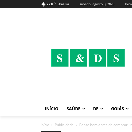
C
sábado, agosto 8, 2026
Iníci
27.6
Brasília
INÍCIO
SAÚDE
DF
GOIÁS
Início
Publicidade
Pense bem antes de comprar um