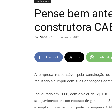
Publicidade
Pense bem ante
construtora C
Por
S&DS
-
19 de janeiro de 2012
Facebook
X
WhatsAp
A empresa responsável pela construção do
recusado a cumprir com suas obrigações contr
Inaugurado em 2008, com o valor de R
$ 110 mi
seis pavimentos e com contrato de garantia de 5
exemplo do descaso por parte da empresa
CAE