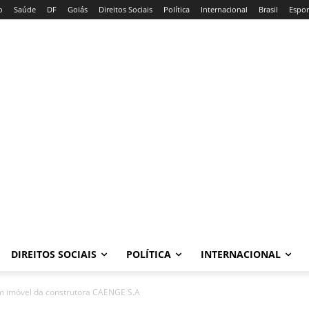
o
Saúde
DF
Goiás
Direitos Sociais
Política
Internacional
Brasil
Espor
DIREITOS SOCIAIS
POLÍTICA
INTERNACIONAL
 imóvel da construtora CAENGE S.A