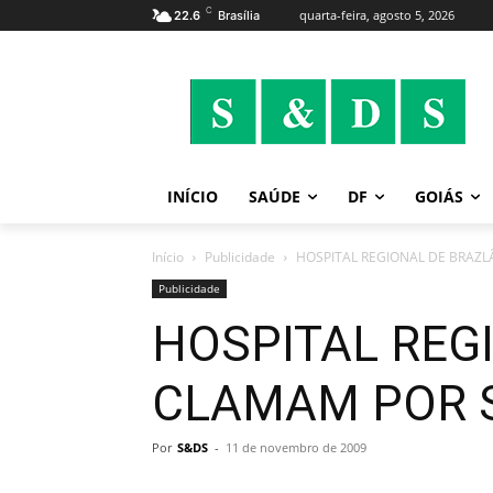
C
quarta-feira, agosto 5, 2026
22.6
Brasília
INÍCIO
SAÚDE
DF
GOIÁS
Início
Publicidade
HOSPITAL REGIONAL DE BRAZ
Publicidade
HOSPITAL REG
CLAMAM POR 
Por
S&DS
-
11 de novembro de 2009