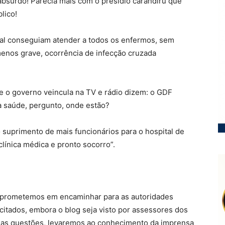
absurdo! Parecia mais com o presidio carandirú que
lico!
al conseguiam atender a todos os enfermos, sem
menos grave, ocorrência de infecção cruzada
ue o governo veincula na TV e rádio dizem: o GDF
a saúde, pergunto, onde estão?
 suprimento de mais funcionários para o hospital de
clínica médica e pronto socorro”.
mprometemos em encaminhar para as autoridades
itados, embora o blog seja visto por assessores dos
 das questões, levaremos ao conhecimento da imprensa