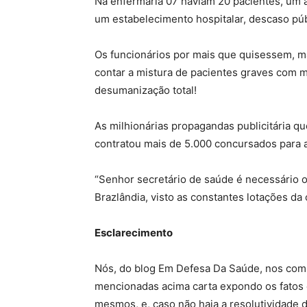
Na enfermaria 07 haviam 20 pacientes, um 
um estabelecimento hospitalar, descaso púb
Os funcionários por mais que quisessem, m
contar a mistura de pacientes graves com 
desumanização total!
As milhionárias propagandas publicitária q
contratou mais de 5.000 concursados para 
“Senhor secretário de saúde é necessário o
Brazlândia, visto as constantes lotações da 
Esclarecimento
Nós, do blog Em Defesa Da Saúde, nos co
mencionadas acima carta expondo os fatos c
mesmos, e, caso não haja a resolutividade