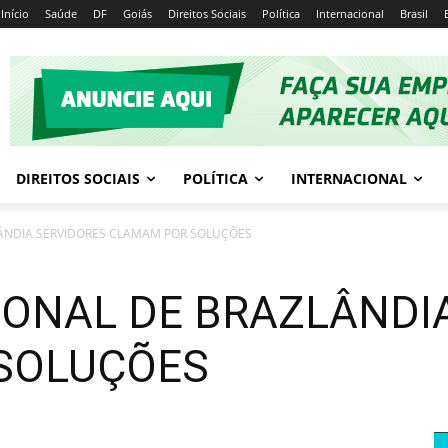
Início
Saúde
DF
Goiás
Direitos Sociais
Política
Internacional
Brasil
DIREITOS SOCIAIS
POLÍTICA
INTERNACIONAL
LÂNDIA SERVIDORES CLAMAM POR SOLUÇÕES
IONAL DE BRAZLÂNDI
SOLUÇÕES