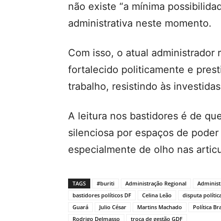
não existe “a mínima possibili
administrativa neste momento.
Com isso, o atual administrador 
fortalecido politicamente e pre
trabalho, resistindo às investida
A leitura nos bastidores é de qu
silenciosa por espaços de poder
especialmente de olho nas artic
TAGS
#buriti
Administração Regional
Administ
bastidores políticos DF
Celina Leão
disputa polític
Guará
Julio César
Martins Machado
Política Br
Rodrigo Delmasso
troca de gestão GDF