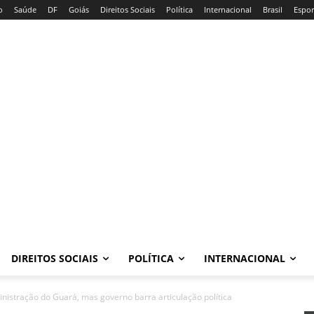
o
Saúde
DF
Goiás
Direitos Sociais
Política
Internacional
Brasil
Espor
DIREITOS SOCIAIS
POLÍTICA
INTERNACIONAL
nistração do Guará, mas governo barra articulação política