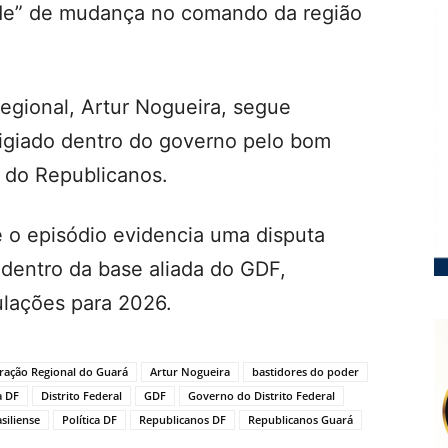
dade” de mudança no comando da região
regional,
Artur Nogueira
, segue
stigiado dentro do governo pelo bom
s do Republicanos.
e o episódio evidencia uma disputa
 dentro da base aliada do GDF,
ulações para 2026.
ração Regional do Guará
Artur Nogueira
bastidores do poder
a DF
Distrito Federal
GDF
Governo do Distrito Federal
asiliense
Política DF
Republicanos DF
Republicanos Guará