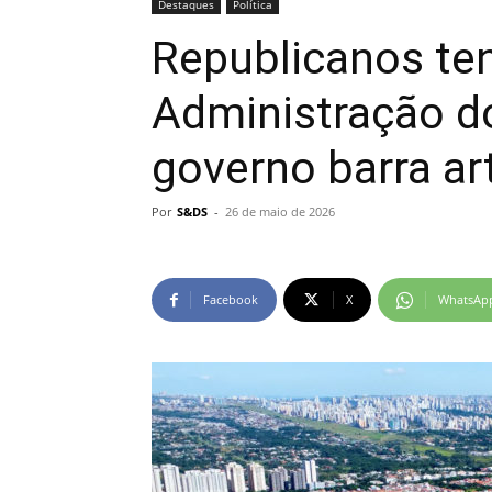
Destaques
Política
Republicanos te
Administração d
governo barra art
Por
S&DS
-
26 de maio de 2026
Facebook
X
WhatsAp