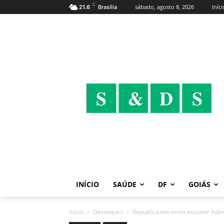
C
sábado, agosto 8, 2026
Iníci
21.6
Brasília
INÍCIO
SAÚDE
DF
GOIÁS
Início
Destaques
Republicanos tenta assumir Admi