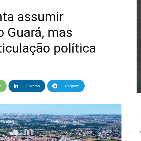
nta assumir
o Guará, mas
iculação política
p
Linkedin
Telegram