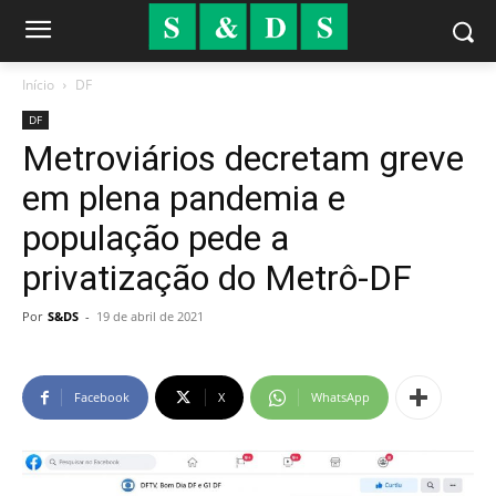
Início
DF
DF
Metroviários decretam greve
em plena pandemia e
população pede a
privatização do Metrô-DF
Por
S&DS
-
19 de abril de 2021
Facebook
X
WhatsApp