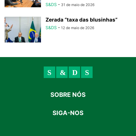
S&DS
-
31 de maio de 2026
Zerada “taxa das blusinhas”
S&DS
-
12 de maio de 2026
SOBRE NÓS
SIGA-NOS