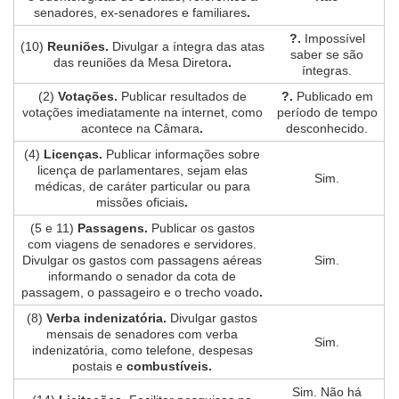
senadores, ex-senadores e familiares
.
?.
Impossível
(10)
Reuniões.
Divulgar a íntegra das atas
saber se são
das reuniões da Mesa Diretora
.
íntegras.
(2)
Votações.
Publicar resultados de
?.
Publicado em
votações imediatamente na internet, como
período de tempo
acontece na Câmara
.
desconhecido.
(4)
Licenças.
Publicar informações sobre
licença de parlamentares, sejam elas
Sim.
médicas, de caráter particular ou para
missões oficiais
.
(5 e 11)
Passagens.
Publicar os gastos
com viagens de senadores e servidores.
Divulgar os gastos com passagens aéreas
Sim.
informando o senador da cota de
passagem, o passageiro e o trecho voado
.
(8)
Verba indenizatória.
Divulgar gastos
mensais de senadores com verba
Sim.
indenizatória, como telefone, despesas
postais e
combustíveis.
Sim. Não há