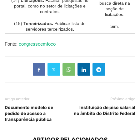
(14)
Licitações.
Facilitar pesquisas no
busca direta na
portal, como no setor de licitações e
seção de
contratos
.
licitações.
(15)
Terceirizados.
Publicar lista de
Sim.
servidores terceirizados
.
Fonte:
congressoemfoco
Artigo anterior
Próximo artigo
Documento modelo de
Instituição de piso salarial
pedido de acesso a
no âmbito do Distrito Federal
transparência pública
ARTIGOS RELACIONADOS