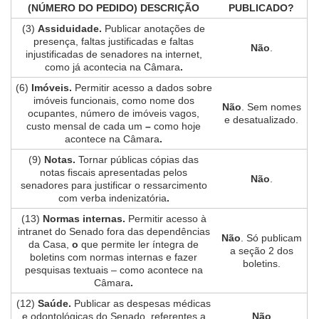
(NÚMERO DO PEDIDO) DESCRIÇÃO
PUBLICADO?
(3)
Assiduidade.
Publicar anotações de
presença, faltas justificadas e faltas
Não
.
injustificadas de senadores na internet,
como já acontecia na Câmara
.
(6)
Imóveis.
Permitir acesso a dados sobre
imóveis funcionais, como nome dos
Não
. Sem nomes
ocupantes, número de imóveis vagos,
e desatualizado.
custo mensal de cada um
–
como
hoje
acontece na Câmara
.
(9)
Notas.
Tornar públicas cópias das
notas fiscais apresentadas pelos
Não
.
senadores para justificar o ressarcimento
com verba indenizatória
.
(13)
Normas internas.
Permitir acesso à
intranet do Senado fora das dependências
Não
. Só publicam
da Casa,
o
que permite ler íntegra de
a seção 2 dos
boletins com normas internas e fazer
boletins.
pesquisas textuais – como acontece na
Câmara
.
(12)
Saúde.
Publicar as despesas médicas
e odontológicas do Senado, referentes a
Não