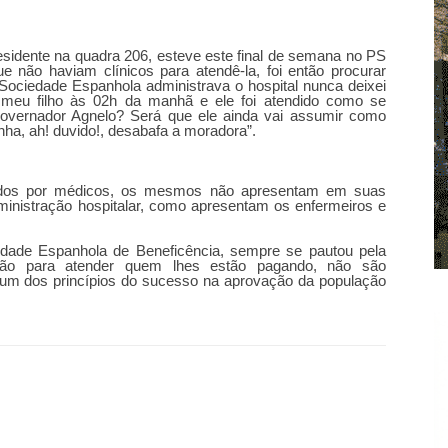
sidente na quadra 206, esteve este final de semana no PS
e não haviam clínicos para atendê-la, foi então procurar
ociedade Espanhola administrava o hospital nunca deixei
m meu filho às 02h da manhã e ele foi atendido como se
 governador Agnelo? Será que ele ainda vai assumir como
a, ah! duvido!, desabafa a moradora”.
rados por médicos, os mesmos não apresentam em suas
dministração hospitalar, como apresentam os enfermeiros e
dade Espanhola de Beneficência, sempre se pautou pela
são para atender quem lhes estão pagando, não são
i um dos princípios do sucesso na aprovação da população