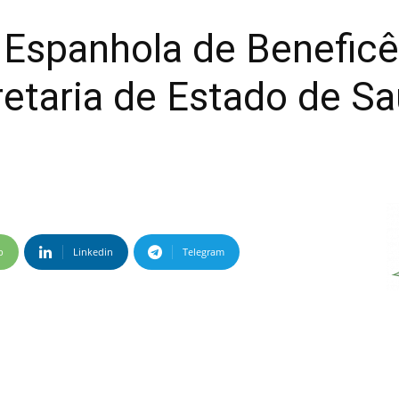
 Espanhola de Benefic
retaria de Estado de S
p
Linkedin
Telegram