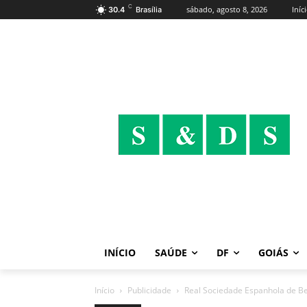
C
sábado, agosto 8, 2026
Iníc
30.4
Brasília
INÍCIO
SAÚDE
DF
GOIÁS
Início
Publicidade
Real Sociedade Espanhola de Be