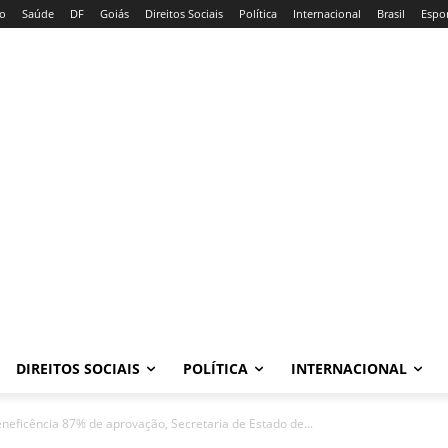
io
Saúde
DF
Goiás
Direitos Sociais
Política
Internacional
Brasil
Espo
DIREITOS SOCIAIS
POLÍTICA
INTERNACIONAL
neficência 87% de aprovação, Secretaria de Estado de...