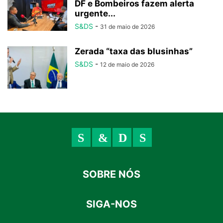
DF e Bombeiros fazem alerta
urgente...
S&DS
-
31 de maio de 2026
Zerada “taxa das blusinhas”
S&DS
-
12 de maio de 2026
SOBRE NÓS
SIGA-NOS