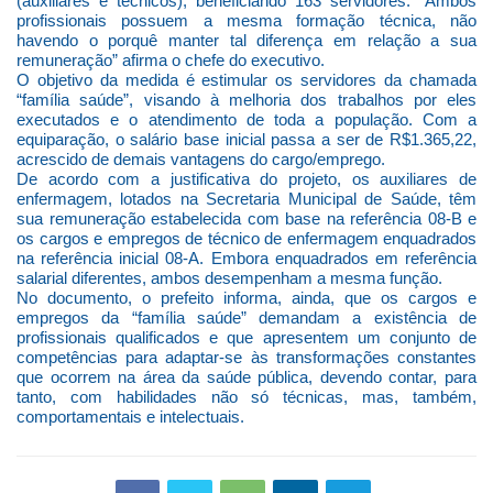
(auxiliares e técnicos), beneficiando 163 servidores. “Ambos
profissionais possuem a mesma formação técnica, não
havendo o porquê manter tal diferença em relação a sua
remuneração” afirma o chefe do executivo.
O objetivo da medida é estimular os servidores da chamada
“família saúde”, visando à melhoria dos trabalhos por eles
executados e o atendimento de toda a população. Com a
equiparação, o salário base inicial passa a ser de R$1.365,22,
acrescido de demais vantagens do cargo/emprego.
De acordo com a justificativa do projeto, os auxiliares de
enfermagem, lotados na Secretaria Municipal de Saúde, têm
sua remuneração estabelecida com base na referência 08-B e
os cargos e empregos de técnico de enfermagem enquadrados
na referência inicial 08-A. Embora enquadrados em referência
salarial diferentes, ambos desempenham a mesma função.
No documento, o prefeito informa, ainda, que os cargos e
empregos da “família saúde” demandam a existência de
profissionais qualificados e que apresentem um conjunto de
competências para adaptar-se às transformações constantes
que ocorrem na área da saúde pública, devendo contar, para
tanto, com habilidades não só técnicas, mas, também,
comportamentais e intelectuais.