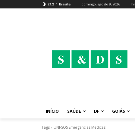
C
domingo, agosto 9, 2026
In
21.2
Brasília
INÍCIO
SAÚDE
DF
GOIÁS
Tags
UNI-SOS Emergências Médicas