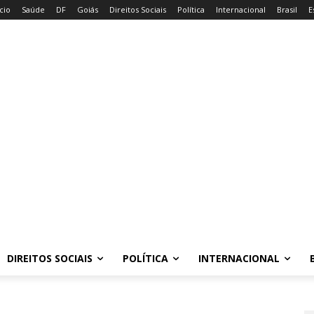
ício
Saúde
DF
Goiás
Direitos Sociais
Política
Internacional
Brasil
E
DIREITOS SOCIAIS
POLÍTICA
INTERNACIONAL