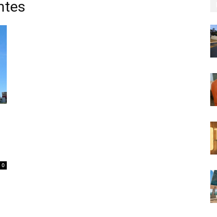
ntes
0