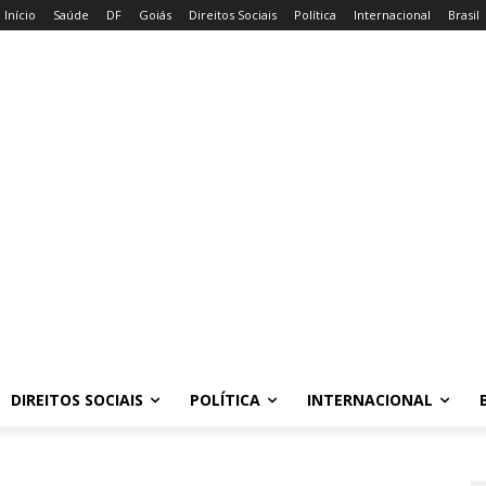
Início
Saúde
DF
Goiás
Direitos Sociais
Política
Internacional
Brasil
DIREITOS SOCIAIS
POLÍTICA
INTERNACIONAL