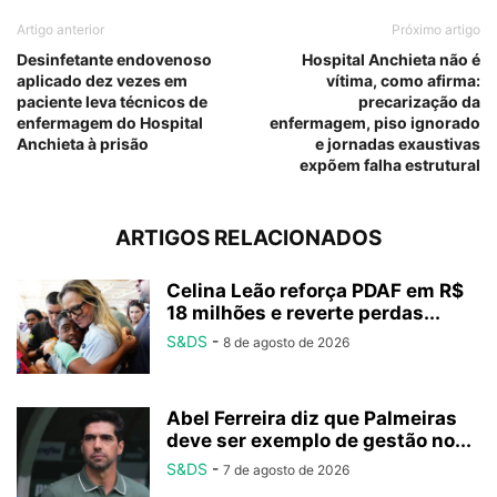
Artigo anterior
Próximo artigo
Desinfetante endovenoso
Hospital Anchieta não é
aplicado dez vezes em
vítima, como afirma:
paciente leva técnicos de
precarização da
enfermagem do Hospital
enfermagem, piso ignorado
Anchieta à prisão
e jornadas exaustivas
expõem falha estrutural
ARTIGOS RELACIONADOS
Celina Leão reforça PDAF em R$
18 milhões e reverte perdas...
S&DS
-
8 de agosto de 2026
Abel Ferreira diz que Palmeiras
deve ser exemplo de gestão no...
S&DS
-
7 de agosto de 2026