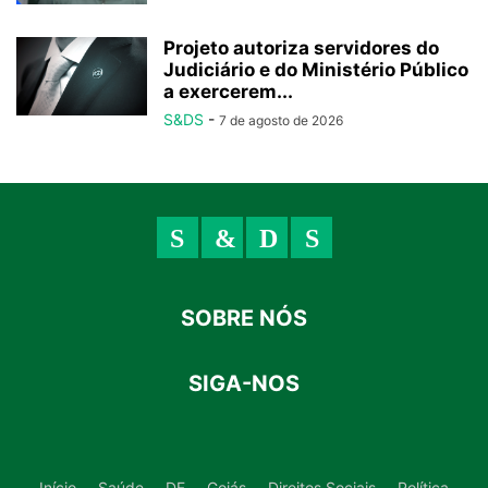
Projeto autoriza servidores do
Judiciário e do Ministério Público
a exercerem...
S&DS
-
7 de agosto de 2026
SOBRE NÓS
SIGA-NOS
Início
Saúde
DF
Goiás
Direitos Sociais
Política