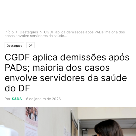
Início
Destaques
CGDF aplica demissões após PADs; maioria dos
casos envolve servidores da saúde...
Destaques
DF
CGDF aplica demissões após
PADs; maioria dos casos
envolve servidores da saúde
do DF
Por
S&DS
-
6 de janeiro de 2026