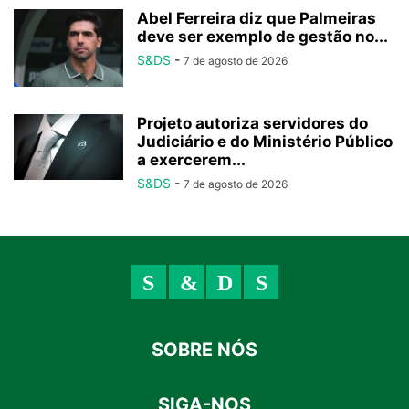
Abel Ferreira diz que Palmeiras
deve ser exemplo de gestão no...
S&DS
-
7 de agosto de 2026
Projeto autoriza servidores do
Judiciário e do Ministério Público
a exercerem...
S&DS
-
7 de agosto de 2026
SOBRE NÓS
SIGA-NOS