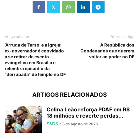
Artigo anterior
Próximo artigo
‘Arruda de Tarso’ e a igreja:
A República dos
ex-governador é convidado
Condenados que querem
a se retirar de evento
voltar ao poder no DF
evangélico em Brasília e
relembra episódio da
“derrubada” de templo no DF
ARTIGOS RELACIONADOS
Celina Leão reforça PDAF em R$
18 milhões e reverte perdas...
S&DS
-
8 de agosto de 2026