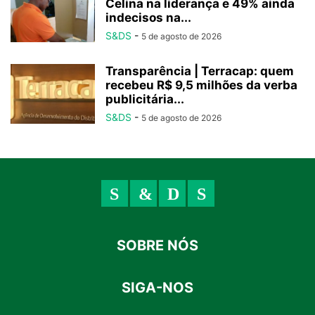
Celina na liderança e 49% ainda
indecisos na...
S&DS
-
5 de agosto de 2026
Transparência | Terracap: quem
recebeu R$ 9,5 milhões da verba
publicitária...
S&DS
-
5 de agosto de 2026
SOBRE NÓS
SIGA-NOS