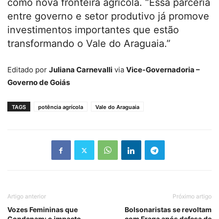
como nova fronteira agrícola. “Essa parceria
entre governo e setor produtivo já promove
investimentos importantes que estão
transformando o Vale do Araguaia.”
Editado por
Juliana Carnevalli
via
Vice-Governadoria –
Governo de Goiás
TAGS
potência agrícola
Vale do Araguaia
Artigo anterior
Próximo artigo
Vozes Femininas que
Bolsonaristas se revoltam
Condenam: o impacto
com Fraga após defesa de