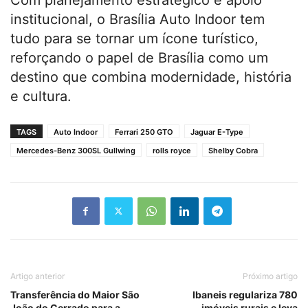
institucional, o Brasília Auto Indoor tem
tudo para se tornar um ícone turístico,
reforçando o papel de Brasília como um
destino que combina modernidade, história
e cultura.
TAGS
Auto Indoor
Ferrari 250 GTO
Jaguar E-Type
Mercedes-Benz 300SL Gullwing
rolls royce
Shelby Cobra
Artigo anterior
Próximo artigo
Transferência do Maior São
Ibaneis regulariza 780
João do Cerrado para a
imóveis rurais e leva