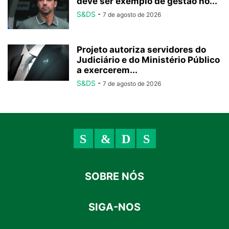
deve ser exemplo de gestão no...
S&DS
-
7 de agosto de 2026
Projeto autoriza servidores do
Judiciário e do Ministério Público
a exercerem...
S&DS
-
7 de agosto de 2026
SOBRE NÓS
SIGA-NOS