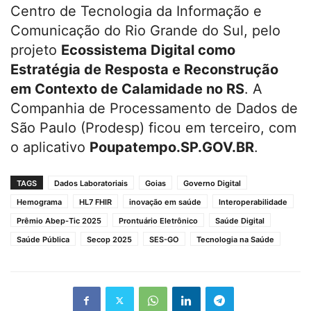
Centro de Tecnologia da Informação e
Comunicação do Rio Grande do Sul, pelo
projeto
Ecossistema Digital como
Estratégia de Resposta e Reconstrução
em Contexto de Calamidade no RS
. A
Companhia de Processamento de Dados de
São Paulo (Prodesp) ficou em terceiro, com
o aplicativo
Poupatempo.SP.GOV.BR
.
TAGS
Dados Laboratoriais
Goias
Governo Digital
Hemograma
HL7 FHIR
inovação em saúde
Interoperabilidade
Prêmio Abep-Tic 2025
Prontuário Eletrônico
Saúde Digital
Saúde Pública
Secop 2025
SES-GO
Tecnologia na Saúde