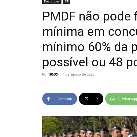
Destaques
DF
PMDF não pode fl
mínima em concu
mínimo 60% da 
possível ou 48 p
Por
S&DS
-
1 de agosto de 2023
Facebook
X
WhatsAp