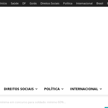
Início
Saúde
DF
Goiás
Direitos Sociais
Política
Internacional
Brasil
DIREITOS SOCIAIS
POLÍTICA
INTERNACIONAL
 mínima em concurso para soldado: mínimo 60%...