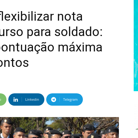
exibilizar nota
rso para soldado:
pontuação máxima
ontos
p
Linkedin
Telegram