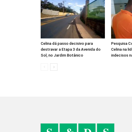
Celina dá passo decisivo para
Pesquisa Co
destravar a Etapa 3 da Avenida do
Celina na li
Sol, no Jardim Botânico
indecisos 