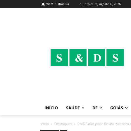
C
quinta-feira, agosto 6, 2026
28.2
Brasília
INÍCIO
SAÚDE
DF
GOIÁS
Início
Destaques
PMDF não pode flexibilizar nota