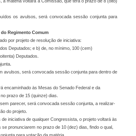
a matéria voltará à Comissão, que terá o prazo de 8 (oito)
ibuídos os avulsos, será
convocada sessão conjunta para
a do Regimento Comum
 por projeto de resolução de iniciativa:
 dos Deputados; e
b) de, no mínimo, 100 (cem)
(oitenta) Deputados.
junta.
o em avulsos, será convocada sessão conjunta para dentro de
 será encaminhado às Mesas do Senado Federal e da
r no
prazo de 15 (quinze) dias.
 sem parecer, será convocada sessão conjunta, a realizar-
ão do projeto.
de iniciativa de qualquer
Congressista, o projeto voltará às
s se pronunciarem no prazo de 10 (dez) dias, findo o qual,
onjunta para votação da matéria.