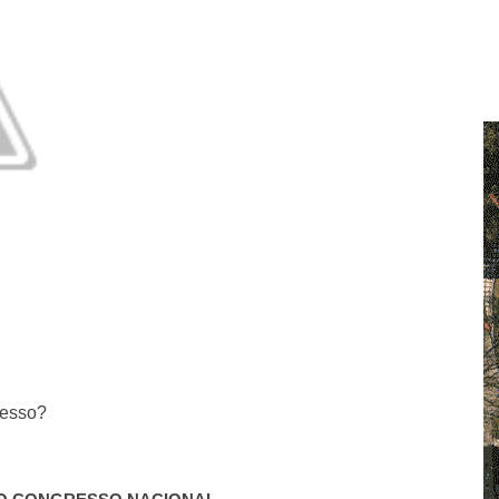
resso?