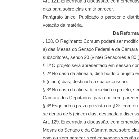
Art. 121. Encerrada a discussão, com emendas, 
dias para sobre elas emitir parecer.
Parágrafo único. Publicado o parecer e distr
votação da matéria.
Da Reform
. 128. O Regimento Comum poderá ser modificado
a) das Mesas do Senado Federal e da Câmara
subscritores, sendo 20 (vinte) Senadores e
80 
§ 1º O projeto será apresentado em sessão con
§ 2º No caso da alínea a, distribuído o projet
5 (cinco) dias, destinada a sua discussão.
§ 3º No caso da alínea b, recebido o projeto,
Câmara dos Deputados, para emitirem parece
§ 4º Esgotado o prazo previsto no § 3º, com ou
se dentro de 5 (cinco) dias, destinada à
discuss
Art. 129. Encerrada a discussão, com emendas 
Mesas do Senado e da Câmara para sobre
ela
com ou sem
parecer, será convocada sessão c