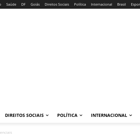
o
Saúde
DF
Goiás
Direitos Sociais
Política
Internacional
Brasil
Espor
DIREITOS SOCIAIS
POLÍTICA
INTERNACIONAL
enciais