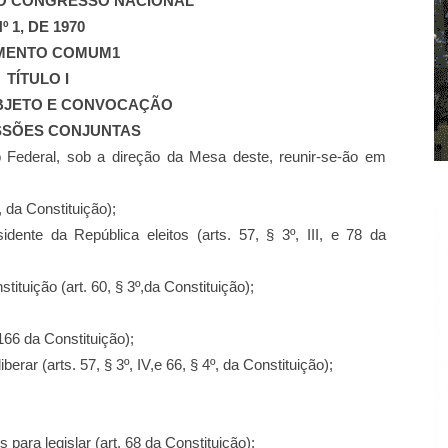
O CONGRESSO NACIONAL
º 1, DE 1970
MENTO COMUM1
TÍTULO I
BJETO E CONVOCAÇÃO
SSÕES CONJUNTAS
 Federal, sob a direção da
Mesa deste, reunir-se-ão em
I, da Constituição);
sidente da República eleitos
(arts. 57, § 3º, III, e 78 da
tituição (art. 60, § 3º,
da Constituição);
 166 da Constituição);
erar (arts. 57, § 3º, IV,
e 66, § 4º, da Constituição);
para legislar (art. 68
da Constituição);