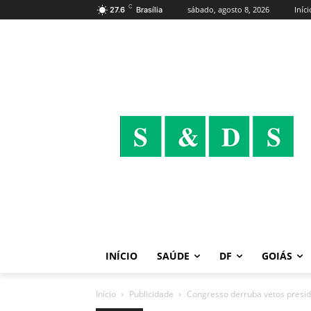
C
sábado, agosto 8, 2026
Iníci
27.6
Brasília
INÍCIO
SAÚDE
DF
GOIÁS
Início
Publicidade
Congresso derruba vetos presid