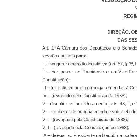
RESOLUÇÃO D
N
REGI
DIREÇÃO, O
DAS SE
Art. 1º A Câmara dos Deputados e o Senado
sessão conjunta para:
I – inaugurar a sessão legislativa (art. 57, § 3º, 
II – dar posse ao Presidente e ao Vice-Pre
Constituição);
III – [discutir, votar e] promulgar emendas à Cons
IV – (revogado pela Constituição de 1988);
V – discutir e votar o Orçamento (arts. 48, II, e
VI – conhecer de matéria vetada e sobre ela delib
VII – (revogado pela Constituição de 1988);
VIII – (revogado pela Constituição de 1988);
IX – delegar ao Presidente da República poderes 