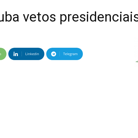
ba vetos presidenciai
p
Linkedin
Telegram